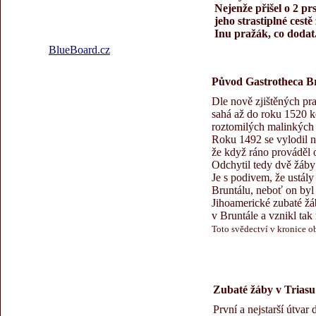
Nejenže přišel o 2 pr
jeho strastiplné cestě
Inu pražák, co dodat.
BlueBoard.cz
Původ Gastrotheca Br
Dle nově zjištěných pr
sahá až do roku 1520 k
roztomilých malinkých 
Roku 1492 se vylodil n
že když ráno prováděl 
Odchytil tedy dvě žáby
Je s podivem, že ustály
Bruntálu, neboť on byl 
Jihoamerické zubaté žá
v Bruntále a vznikl tak
Toto svědectví v kronice o
Zubaté žáby v Triasu
První a nejstarší útvar