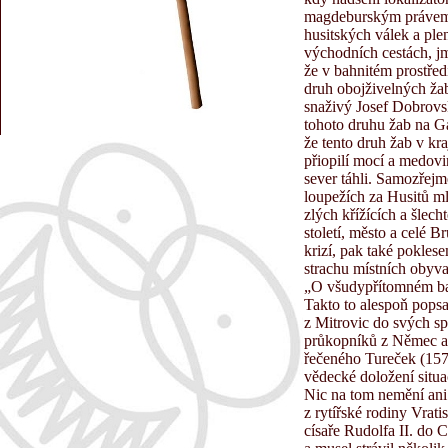
magdeburským právem v
husitských válek a plen
východních cestách, jm
že v bahnitém prostřed
druh obojživelných ža
snaživý Josef Dobrovs
tohoto druhu žab na Gas
že tento druh žab v kr
přiopilí mocí a medovi
sever táhli. Samozřejm
loupežích za Husitů mlu
zlých křížících a šlec
století, město a celé 
krizí, pak také pokle
strachu místních obyv
„O všudypřítomném ba
Takto to alespoň popsa
z Mitrovic do svých s
průkopníků z Němec a 
řečeného Tureček (157
vědecké doložení situa
Nic na tom nemění ani 
z rytířské rodiny Vrati
císaře Rudolfa II. do 