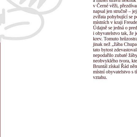
a musel strávil několi
v Černé věži, přezdív
napsal jen stručně – je
zvířata pohybující se 
místních v kraji Freude
Údajně se jedná o pred
i obyvatelstvo tak, že 
krev. Tomuto hrůzostr
jinak než „žába Chupa
tato bytost zdevastova
nepodařilo zubaté žáby
neobvyklého tvora, kte
Bruntál získal Řád něm
místní obyvatelstvo s 
vztahu.