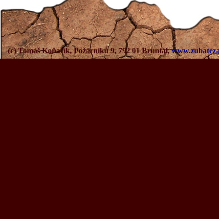
(c) Tomáš Koňařík, Požárníků 9, 792 01 Bruntál,
www.zubateza