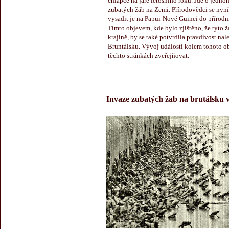
chlapce na jaře letošního roku. Jde o jedn
zubatých žáb na Zemi. Přírodovědci se nyní 
vysadit je na Papui-Nové Guinei do přírodn
Tímto objevem, kde bylo zjištěno, že tyto ž
krajině, by se také potvrdila pravdivost na
Bruntálsku. Vývoj událostí kolem tohoto o
těchto stránkách zveřejňovat.
Invaze zubatých žab na brutálsku 