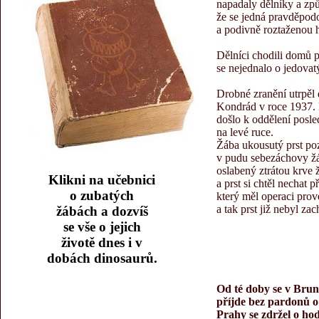
napadaly dělníky a způ
že se jedná pravděpodo
a podivně roztaženou 
Dělníci chodili domů p
se nejednalo o jedovatý
Drobné zranění utrpěl
Kondrád v roce 1937. 
došlo k oddělení posle
na levé ruce.
Žába ukousutý prst po
v pudu sebezáchovy žá
oslabený ztrátou krve
Klikni na učebnici
a prst si chtěl nechat p
o zubatých
který měl operaci prov
a tak prst již nebyl za
žábách a dozvíš
se vše o jejich
životě dnes i v
dobách dinosaurů.
Od té doby se v Brunt
příjde bez pardonů o
Prahy se zdržel o ho