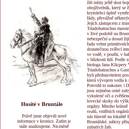
žili místy ještě dost h
obojživelník, který se
krytolebci úplně vymře
řády, převážně některý
Jejich zástupcem z tria
Triadobatrachus massin
v živé podobě na Bruntá
nebezpeční a dosud žij
řadu velmi primitivníc
dostatečnou zvířecí inte
ve vodě, v poušti, v ba
v blízkosti lidí. Podl
biologa Jana Klicpery 
Triadobatrachus a Gast
byli představitelem post
která vývojem vedla k
Potvrdil to nakonec i
jsou zejména ostré zub
vykulené oči a zvětšen
lovecké skoky do výšky
Husité v Bruntále
orgány. Mnoho krásně z
svalů, vnitřních orgán
Právě jsme objevili nové
nás hlavně na lokalitě
informace v kronice. Zatím je
Bruntálské, nálezy př
stále analizujeme. Nicméně
zubatých žab.