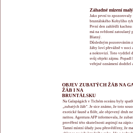
Záhadné mizení malýc
Jako první to zpozorovaly 
bruntálského Kobylího ryb
První den zahlédli kachnu s
má na svědomí zatoulaný pe
Blatný.
Důsledným pozorováním zjis
žáby loví převážně v noci 
a noktovizí. Toto vydržel
svůj objekt zájmu. Popadl k
veřejné oznámení dodržel a
OBJEV ZUBATÝCH ŽÁB NA G
ŽÁB I NA
BRUNTÁLSKU
Na Galapágách v Tichém oceánu byly spat
„zubatých žáb“. Je sice známo, že toto souo
exotické fauně a flóře, ale objevený druh 
raritou. Agentura AFP informovala, že zubat
prověření této skutečnosti aspirují na zápi
Tamní místní úřady jsou přesvědčeny, že ma