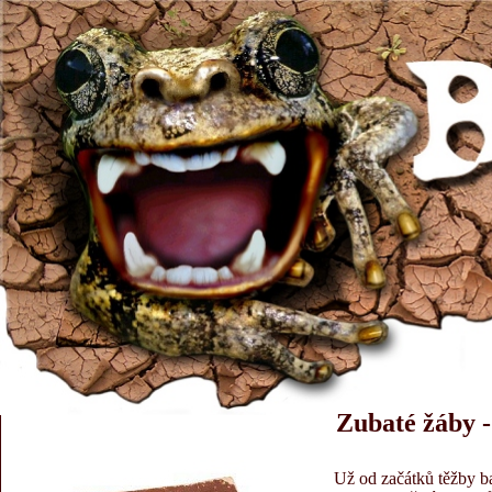
Zubaté žáby - 
Už od začátků těžby b